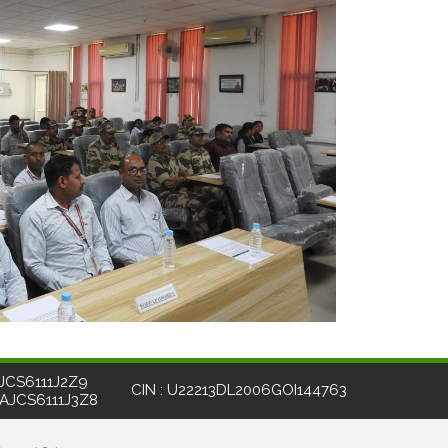
JCS6111J2Z9
CIN : U22213DL2006GOI144763
AAJCS6111J3Z8